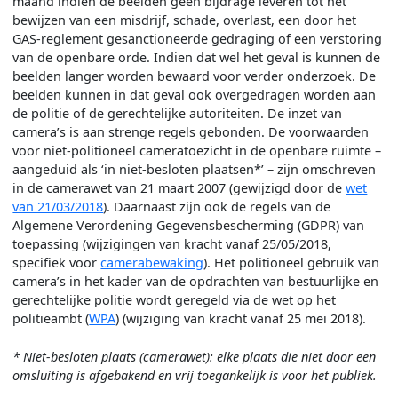
maand indien de beelden geen bijdrage leveren tot het
bewijzen van een misdrijf, schade, overlast, een door het
GAS-reglement gesanctioneerde gedraging of een verstoring
van de openbare orde. Indien dat wel het geval is kunnen de
beelden langer worden bewaard voor verder onderzoek. De
beelden kunnen in dat geval ook overgedragen worden aan
de politie of de gerechtelijke autoriteiten. De inzet van
camera’s is aan strenge regels gebonden. De voorwaarden
voor niet-politioneel cameratoezicht in de openbare ruimte –
aangeduid als ‘in niet-besloten plaatsen*’ – zijn omschreven
in de camerawet van 21 maart 2007 (gewijzigd door de
wet
van 21/03/2018
). Daarnaast zijn ook de regels van de
Algemene Verordening Gegevensbescherming (GDPR) van
toepassing (wijzigingen van kracht vanaf 25/05/2018,
specifiek voor
camerabewaking
). Het politioneel gebruik van
camera’s in het kader van de opdrachten van bestuurlijke en
gerechtelijke politie wordt geregeld via de wet op het
politieambt (
WPA
) (wijziging van kracht vanaf 25 mei 2018).
* Niet-besloten plaats (camerawet): elke plaats die niet door een
omsluiting is afgebakend en vrij toegankelijk is voor het publiek.