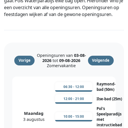
gaat Pols Waterparadijs elke dag open. Hieronder vind je
een overzicht van alle openingsuren. Openingsuren op
feestdagen wijken af van de gewone openingsuren.
Openingsuren van
03-08-
2026
tot
09-08-2026
Vorige
Volgende
Zomervakantie
Raymond-
06:30 - 12:00
bad (50m)
Ilse-bad (25m)
12:00 - 21:00
Pol's
Maandag
Speelparadijs
10:00 - 15:00
3 augustus
met
instructiebad