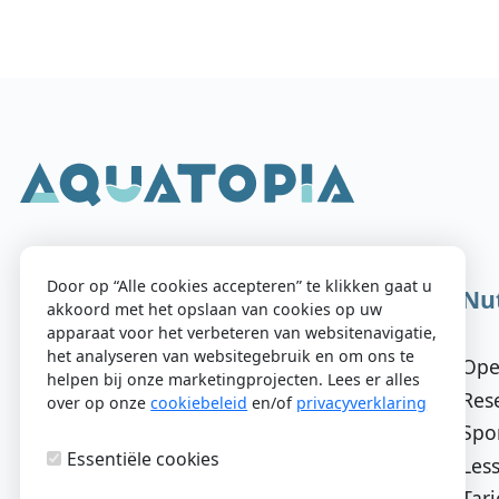
Door op “Alle cookies accepteren” te klikken gaat u
Aquatopia
Nut
akkoord met het opslaan van cookies op uw
apparaat voor het verbeteren van websitenavigatie,
het analyseren van websitegebruik en om ons te
Zwembadlaan 2, 9300 Aalst
Ope
helpen bij onze marketingprojecten. Lees er alles
Rese
over op onze
cookiebeleid
en/of
privacyverklaring
Heb je vragen?
Spo
053 72 38 75
Essentiële cookies
Les
Tar