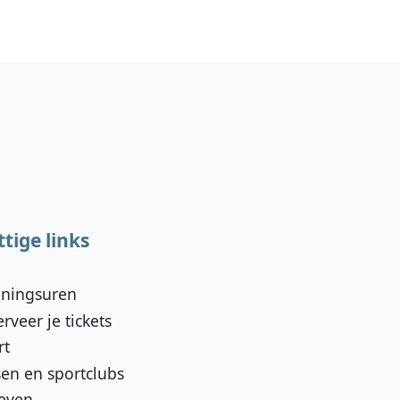
Social Media
tige links
ningsuren
rveer je tickets
rt
sen en sportclubs
ieven