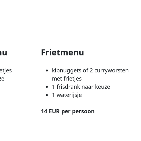
nu
Frietmenu
etjes
kipnuggets of 2 curryworsten
ze
met frietjes
1 frisdrank naar keuze
1 waterijsje
14 EUR per persoon